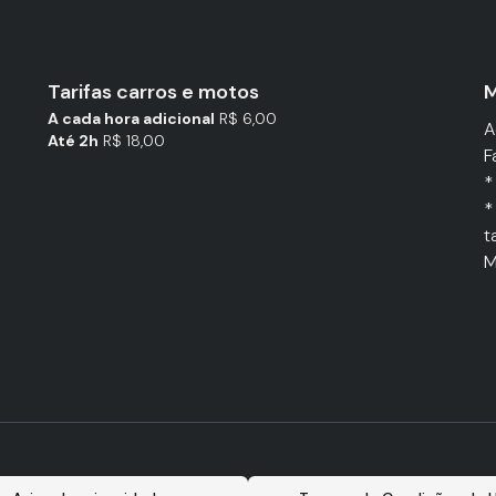
Tarifas carros e motos
M
A cada hora adicional
R$ 6,00
A
Até 2h
R$ 18,00
F
*
*
t
M