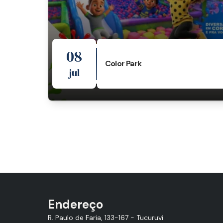
08
Color Park
jul
Endereço
R. Paulo de Faria, 133-167 - Tucuruvi