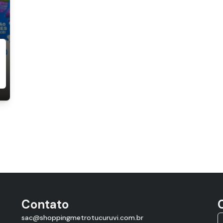
Contato
sac@shoppingmetrotucuruvi.com.br