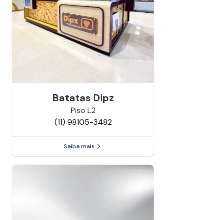
Batatas Dipz
Piso
L2
(11) 98105-3482
Saiba mais