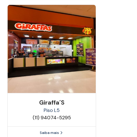
Giraffa´s
Piso
L5
(11) 94074-5295
Saiba mais