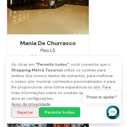
Mania De Churrasco
Piso
L5
(11) 98266-8936
Ao clicar em
"Permitir todos"
, você consente que o
Shopping Metrô Tucuruvi
utilize os cookies para
Saiba mais
análise dos nossos dados de visitantes, para melhorar
o nosso site, mostrar conteúdos personalizados e para
lhe proporcionar uma ótima experiência no site. Para
mais informações sobre os cookies que utilizamos,
Posso te ajudar?
abra as configurações.
Aviso de privacidade
Rejeitar
Permitir todos