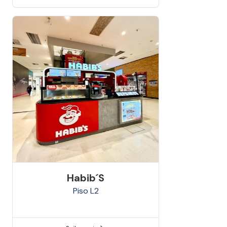
Habib´s
Piso
L2