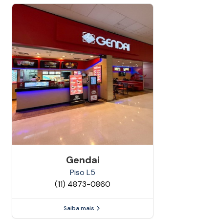
Gendai
Piso
L5
(11) 4873-0860
Saiba mais