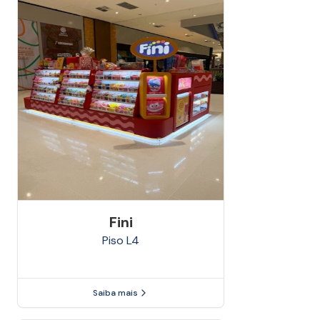
Fini
Piso
L4
Saiba mais