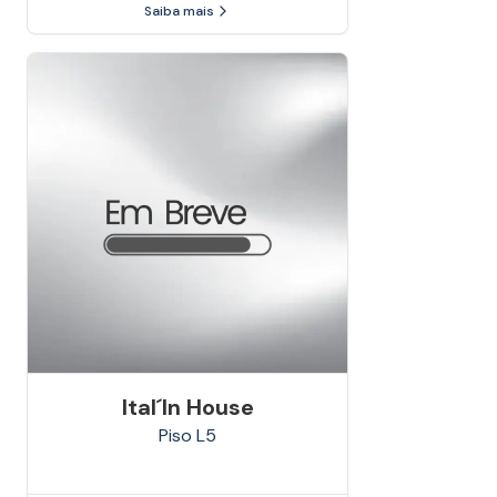
Saiba mais
Ital´in House
Piso
L5