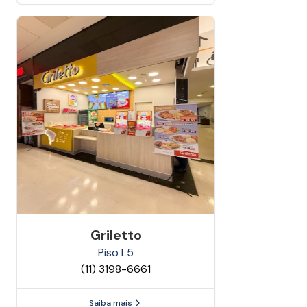
Griletto
Piso
L5
(11) 3198-6661
Saiba mais