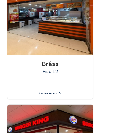
Bráss
Piso
L2
Saiba mais