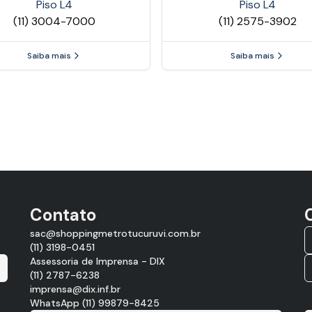
Piso
L4
Piso
L4
(11) 3004-7000
(11) 2575-3902
Saiba mais
Saiba mais
Contato
sac@shoppingmetrotucuruvi.com.br
(11) 3198-0451
Assessoria de Imprensa - DIX
(11) 2787-6238
imprensa@dix.inf.br
WhatsApp (11) 99879-8425