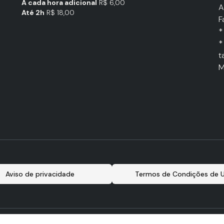
A cada hora adicional
R$ 6,00
A
Até 2h
R$ 18,00
F
*
*
t
M
Aviso de privacidade
Termos de Condições de 