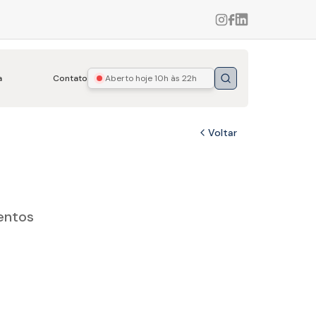
a
Contato
Aberto hoje
10h às 22h
Buscar
Voltar
entos