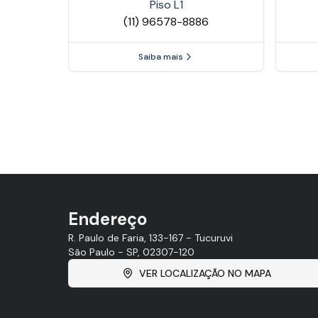
Piso
L1
(11) 96578-8886
Saiba mais
Endereço
R. Paulo de Faria, 133-167 - Tucuruvi
São Paulo - SP, 02307-120
VER LOCALIZAÇÃO NO MAPA