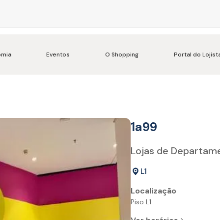
omia
Eventos
O Shopping
Portal do Lojist
1a99
Lojas de Departam
L1
Localização
Piso L1