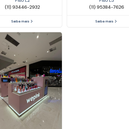
Piso
L2
Piso
L3
(11) 93446-2932
(11) 95384-7626
Saiba mais
Saiba mais