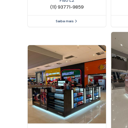
Piso
L2
(11) 93771-9859
Saiba mais