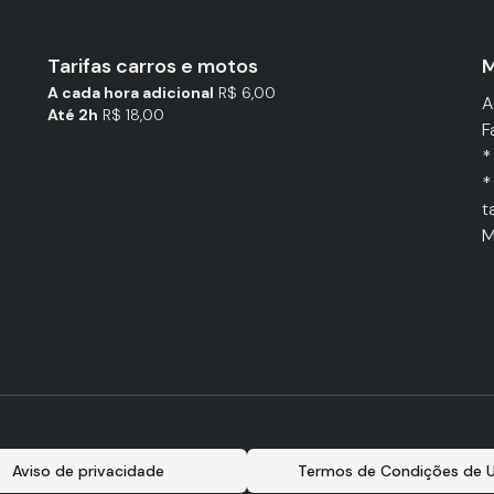
Tarifas carros e motos
M
A cada hora adicional
R$ 6,00
A
Até 2h
R$ 18,00
F
*
*
t
M
Aviso de privacidade
Termos de Condições de 