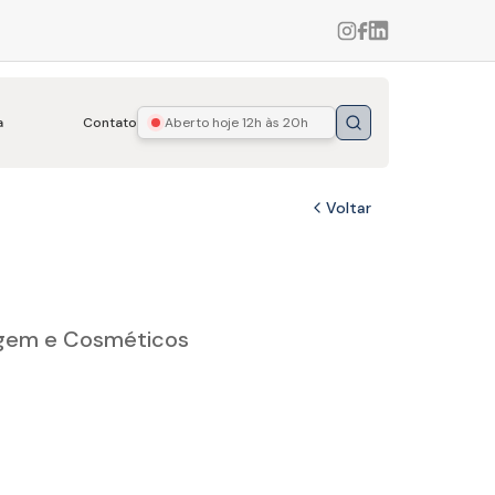
a
Contato
Aberto hoje
12h às 20h
Buscar
Voltar
agem e Cosméticos