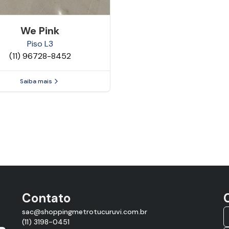
We Pink
Piso
L3
(11) 96728-8452
Saiba mais
Contato
sac@shoppingmetrotucuruvi.com.br
(11) 3198-0451