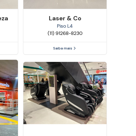
eza
Laser & Co
Piso
L4
(11) 91268-8230
Saiba mais