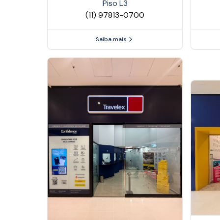
Piso
L3
(11) 97813-0700
Saiba mais