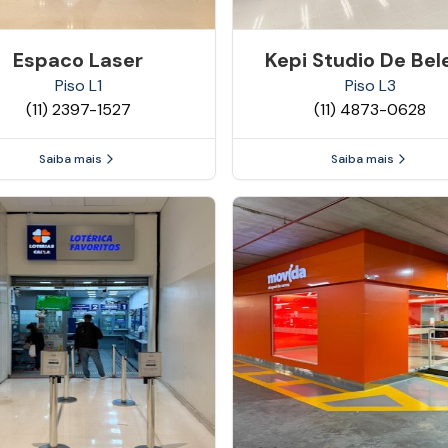
Espaco Laser
Kepi Studio De Bel
Piso
L1
Piso
L3
(11) 2397-1527
(11) 4873-0628
Saiba mais
Saiba mais