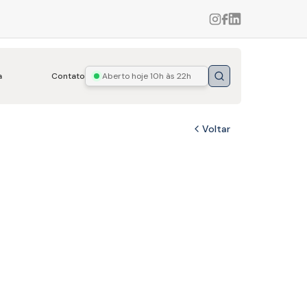
a
Contato
Aberto hoje
10h às 22h
Buscar
Voltar