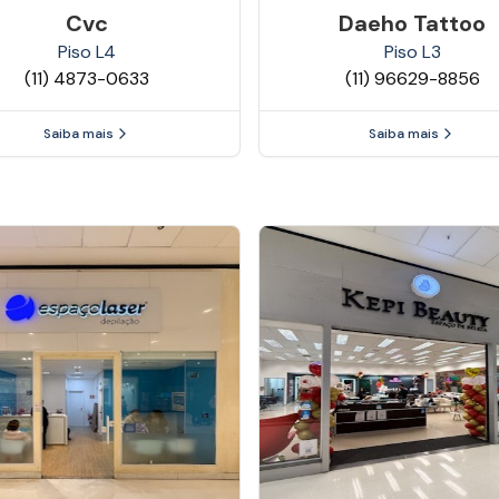
Cvc
Daeho Tattoo
Piso
L4
Piso
L3
(11) 4873-0633
(11) 96629-8856
Saiba mais
Saiba mais