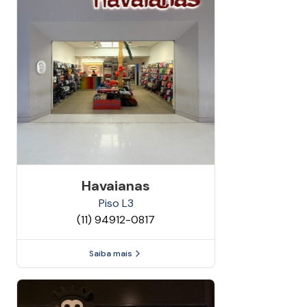
Havaianas
Piso
L3
(11) 94912-0817
Saiba mais