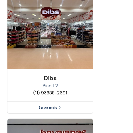
Dibs
Piso
L2
(11) 93388-2691
Saiba mais