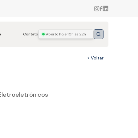
a
Contato
Aberto hoje
10h às 22h
Buscar
Voltar
letroeletrônicos