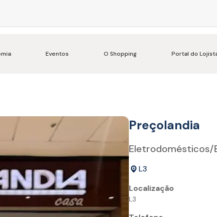
omia
Eventos
O Shopping
Portal do Lojist
Preçolandia
Eletrodomésticos/E
L3
Localização
L3