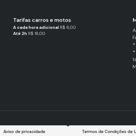
Tarifas carros e motos
M
A cada hora adicional
R$ 6,00
A
Até 2h
R$ 18,00
F
*
*
t
M
Aviso de privacidade
Termos de Condições de 