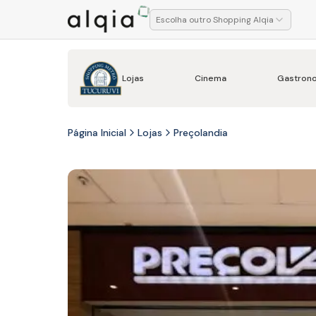
Escolha outro Shopping Alqia
Lojas
Cinema
Gastron
Página Inicial
Lojas
Preçolandia