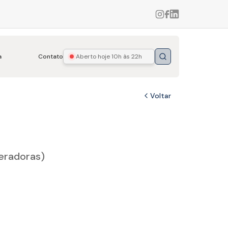
a
Contato
Aberto hoje
10h às 22h
Buscar
Voltar
peradoras)