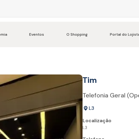
omia
Eventos
O Shopping
Portal do Lojist
Tim
Telefonia Geral (O
L3
Localização
L3