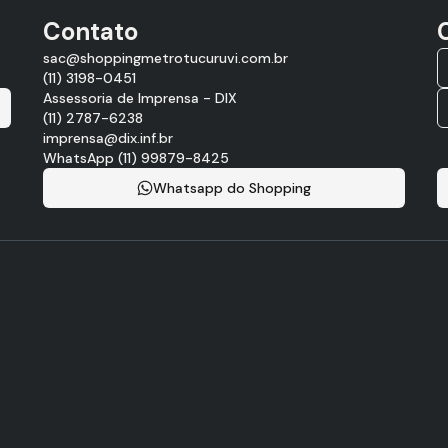
Contato
sac@shoppingmetrotucuruvi.com.br
(11) 3198-0451
Assessoria de Imprensa - DIX
(11) 2787-6238
imprensa@dix.inf.br
WhatsApp (11) 99879-8425
Whatsapp do Shopping