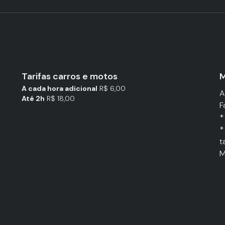
Tarifas carros e motos
M
A cada hora adicional
R$ 6,00
A
Até 2h
R$ 18,00
F
*
*
t
M