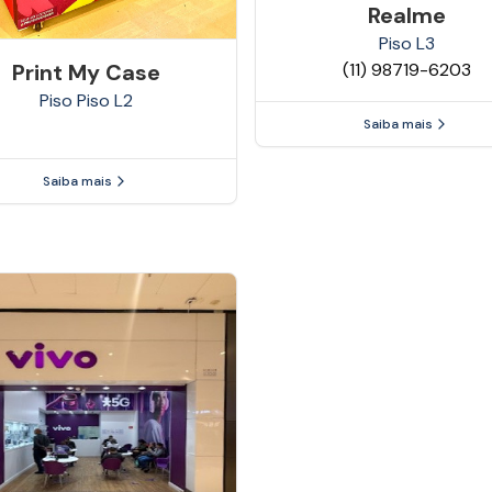
Realme
Piso
L3
(11) 98719-6203
Print My Case
Piso
Piso L2
Saiba mais
Saiba mais