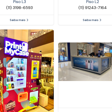
Piso
L3
Piso
L2
(11) 3198-6593
(11) 91243-7164
Saiba mais
Saiba mais