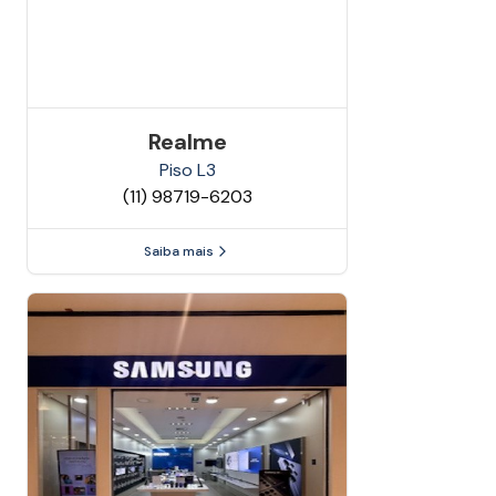
Realme
Piso
L3
(11) 98719-6203
Saiba mais