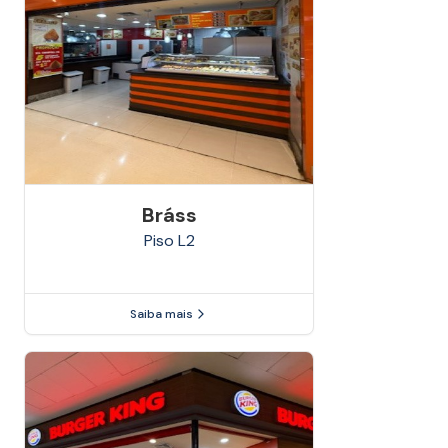
Bráss
Piso
L2
Saiba mais