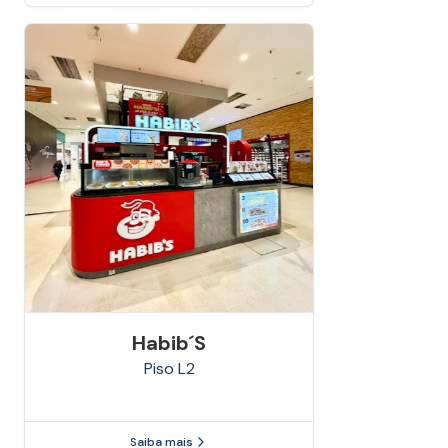
Habib´s
Piso
L2
Saiba mais