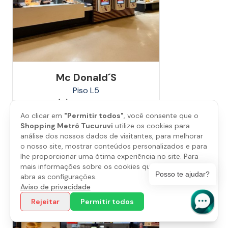
Mc Donald´s
Piso
L5
(11) 4322-0992
Ao clicar em
"Permitir todos"
, você consente que o
Shopping Metrô Tucuruvi
utilize os cookies para
Saiba mais
análise dos nossos dados de visitantes, para melhorar
o nosso site, mostrar conteúdos personalizados e para
lhe proporcionar uma ótima experiência no site. Para
mais informações sobre os cookies que utilizamos,
Posso te ajudar?
abra as configurações.
Aviso de privacidade
Rejeitar
Permitir todos