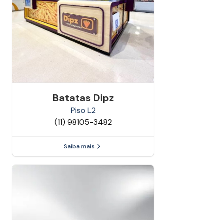
Batatas Dipz
Piso
L2
(11) 98105-3482
Saiba mais