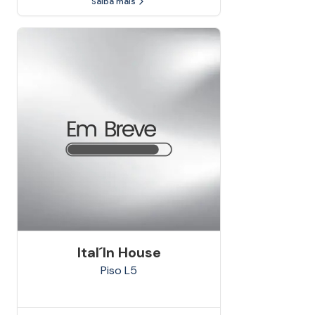
Saiba mais
Ital´in House
Piso
L5