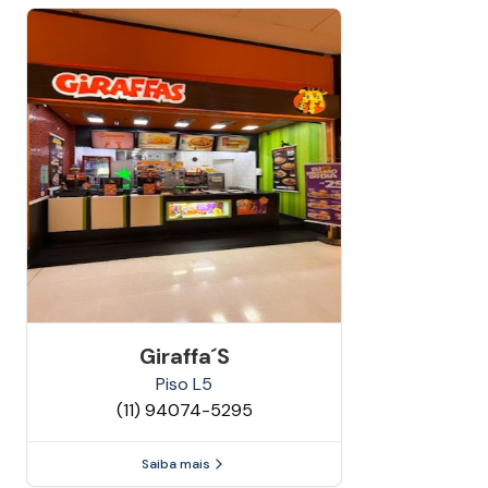
Giraffa´s
Piso
L5
(11) 94074-5295
Saiba mais