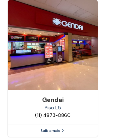
Gendai
Piso
L5
(11) 4873-0860
Saiba mais