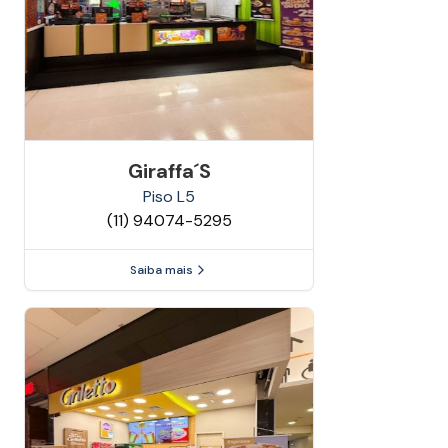
Giraffa´s
Piso
L5
(11) 94074-5295
Saiba mais