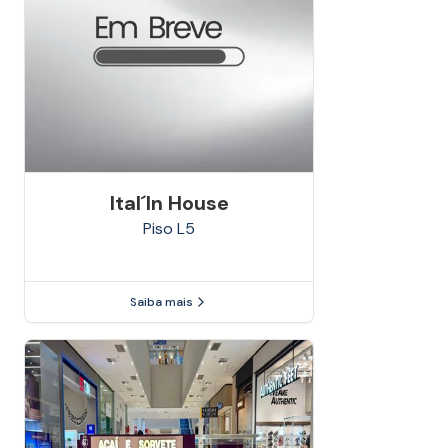
Ital´in House
Piso
L5
Saiba mais