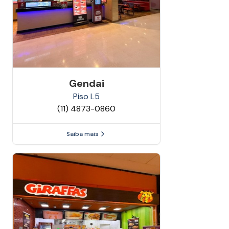
Gendai
Piso
L5
(11) 4873-0860
Saiba mais