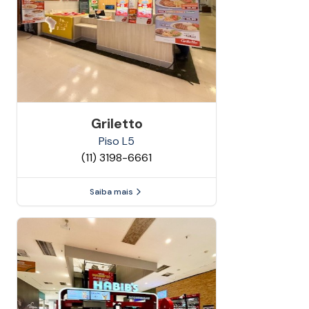
Griletto
Piso
L5
(11) 3198-6661
Saiba mais