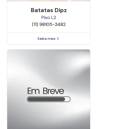
Batatas Dipz
Piso
L2
(11) 98105-3482
Saiba mais