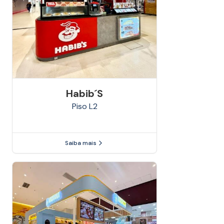
Habib´s
Piso
L2
Saiba mais