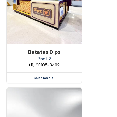
Batatas Dipz
Piso
L2
(11) 98105-3482
Saiba mais