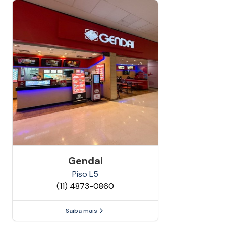
Gendai
Piso
L5
(11) 4873-0860
Saiba mais