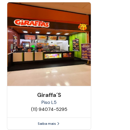
Giraffa´s
Piso
L5
(11) 94074-5295
Saiba mais