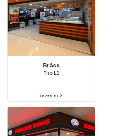
Bráss
Piso
L2
Saiba mais