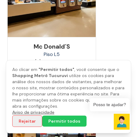
Mc Donald´s
Piso
L5
(11) 4322-0992
Ao clicar em
"Permitir todos"
, você consente que o
Shopping Metrô Tucuruvi
utilize os cookies para
Saiba mais
análise dos nossos dados de visitantes, para melhorar
o nosso site, mostrar conteúdos personalizados e para
lhe proporcionar uma ótima experiência no site. Para
mais informações sobre os cookies que utilizamos,
Posso te ajudar?
abra as configurações.
Aviso de privacidade
Rejeitar
Permitir todos