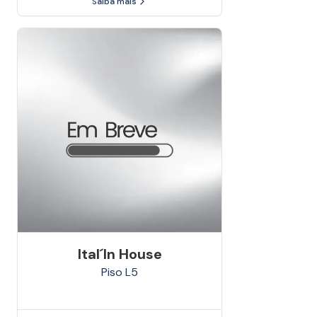
Saiba mais
Ital´in House
Piso
L5