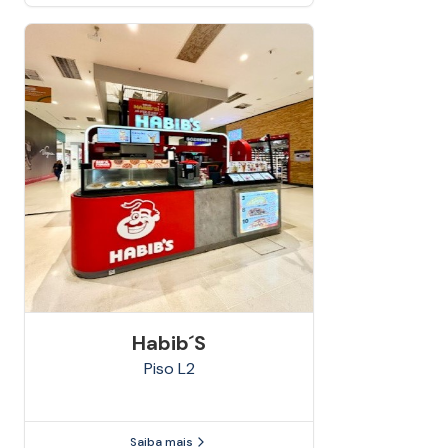
Habib´s
Piso
L2
Saiba mais