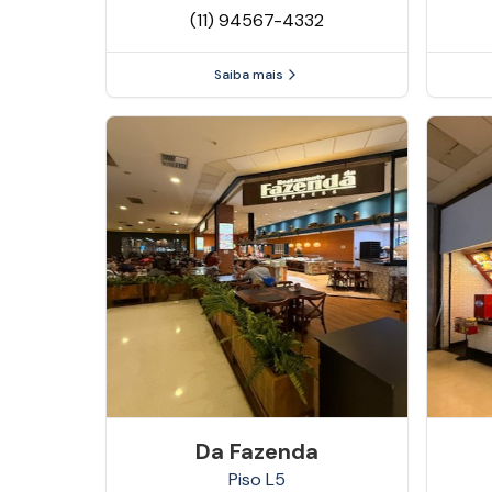
(11) 94567-4332
Saiba mais
Da Fazenda
Piso
L5