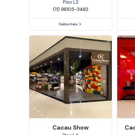
Piso
L2
(11) 98105-3482
Saiba mais
Cacau Show
Cac