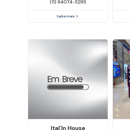
(11) 94074-5295
Saiba mais
Ital´in House