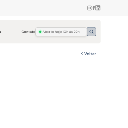
a
Contato
Aberto hoje
10h às 22h
Buscar
Voltar