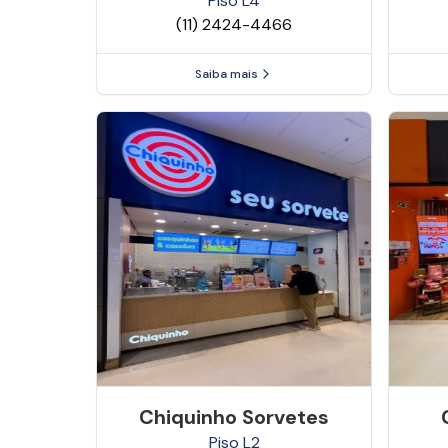
Piso
L4
(11) 2424-4466
Saiba mais
Chiquinho Sorvetes
Piso
L2