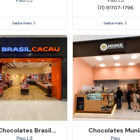
Piso
L5
Piso
L3
(11) 91707-1796
Saiba mais
Saiba mais
Chocolates Brasil
Chocolates Muni
Cacau
Piso
L3
Piso