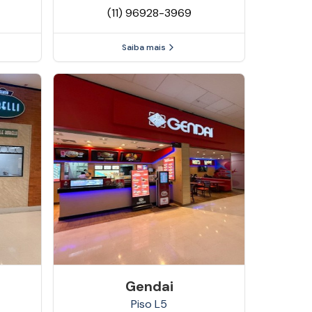
(11) 96928-3969
Saiba mais
Gendai
Piso
L5