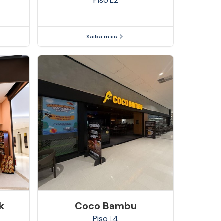
Piso
L2
Saiba mais
k
Coco Bambu
Piso
L4