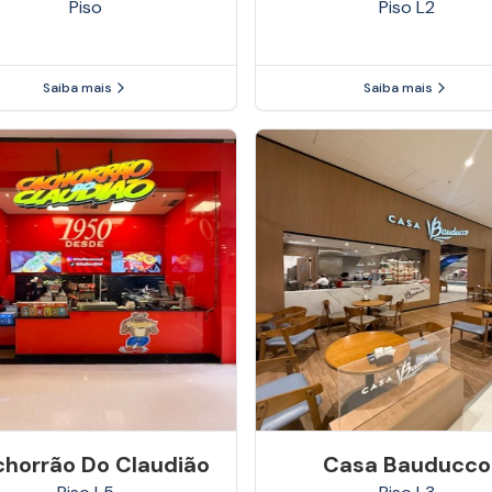
Piso
Piso
L2
Saiba mais
Saiba mais
horrão Do Claudião
Casa Bauducco