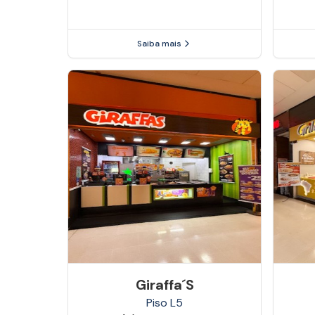
Saiba mais
Giraffa´s
Piso
L5